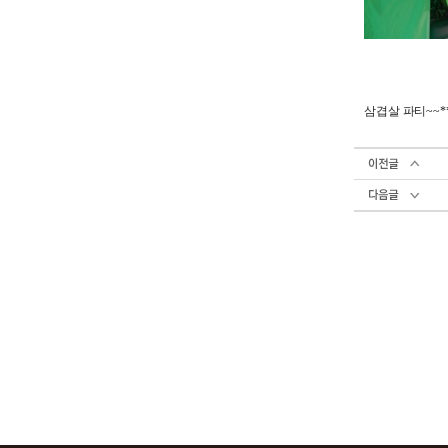
삼겹살 파티~~*