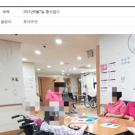
제목
2021년9월7일 종이접기
글쓴이
호야우먼