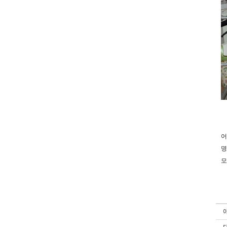
어
명
모