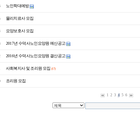
노인학대예방
6
물리치료사 모집
5
요양보호사 모집
4
2017년 수덕사노인요양원 예산공고
3
2016년 수덕사노인요양원 결산공고
2
사회복지사 및 조리원 모집
1
(17)
조리원 모집
0
1
2
3
4
5
6