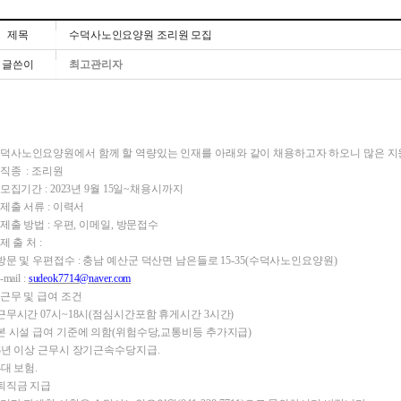
제목
수덕사노인요양원 조리원 모집
글쓴이
최고관리자
덕사노인요양원에서 함께 할 역량있는 인재를 아래와 같이 채용하고자 하오니 많은 지
. 직종 : 조리원
. 모집기간 : 2023년 9월 15일~채용시까지
. 제출 서류 : 이력서
. 제출 방법 : 우편, 이메일, 방문접수
 제 출 처 :
 방문 및
우편접수 :
충남 예산군 덕산면 남은들로 15-35(수덕사노인요양원)
e-mail :
sudeok7714@naver.com
. 근무 및 급여 조건
 근무시간 07시~18시(점심시간포함 휴게시간 3시간)
 본 시설 급여 기준에 의함(위험수당,교통비등 추가지급)
 3년 이상 근무시 장기근속수당지급.
 4대 보험.
 퇴직금 지급