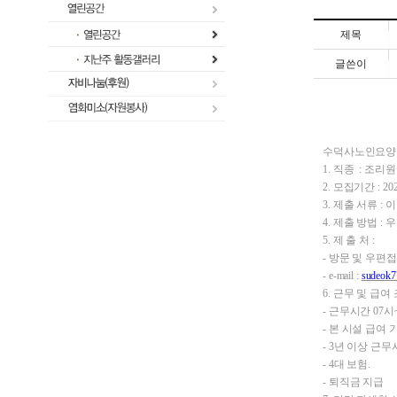
제목
글쓴이
수덕사노인요양원
1. 직종 : 조리원
2. 모집기간 : 
3. 제출 서류 : 
4. 제출 방법 :
5. 제 출 처 :
- 방문 및
우편접
- e-mail :
sudeok7
6. 근무 및 급여
- 근무시간 07
- 본 시설 급여
- 3년 이상 근
- 4대 보험.
- 퇴직금 지급