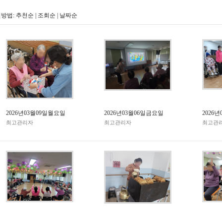
방법:
추천순
|
조회순
|
날짜순
2026년03월09일월요일
2026년03월06일금요일
2026
최고관리자
최고관리자
최고관