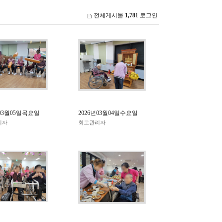
전체게시물
1,781
로그인
년03월05일목요일
2026년03월04일수요일
리자
최고관리자