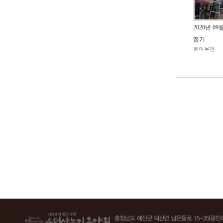
2020년 0
접기
호야우먼