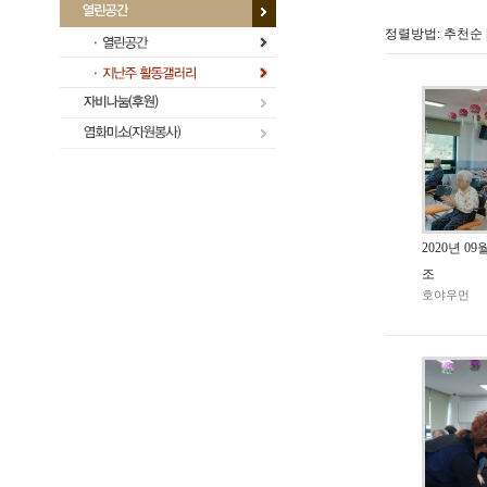
정렬방법:
추천순
2020년 0
조
호야우먼