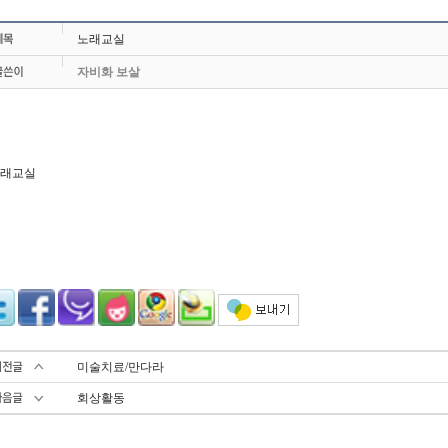
노래교실
자비화 보살
래교실
미술치료/만다라
회상활동