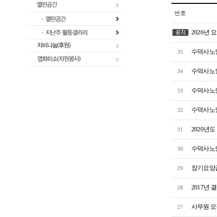
번호
2026년 
수덕사노인
35
수덕사노인
34
수덕사노인
33
수덕사노인요
32
2020년
31
수덕사노인요
30
장기요양
29
2017년 
28
사무원 모
27